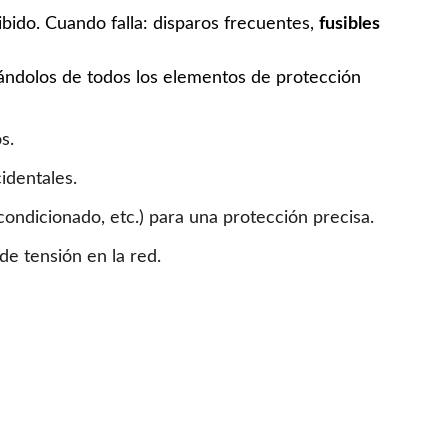
bido. Cuando falla: disparos frecuentes, 
fusibles 
tándolos de todos los elementos de protección 
.   
dentales.    
acondicionado, etc.) para una protección precisa.
 en la red.                                             