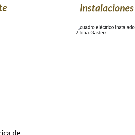
te
Instalacione
rica de 