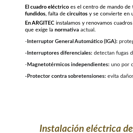
El cuadro eléctrico
 es el centro de mando de t
fundidos
, falta de
 circuitos
 y se convierte en 
En ARGITEC
 instalamos y renovamos cuadros e
que exige la 
nor
mativa
 actual.
-
Interruptor General Automático (IGA):
 prote
-Interruptores diferenciales:
 detectan fugas d
-
Magnetotérmicos independientes:
 uno por c
-Protector contra sobretensiones:
 evita daños 
Instalación eléctrica de