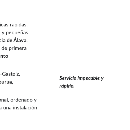
cas rapidas, 
s y pequeñas 
cia de Álava
. 
s de primera 
nto 
a-Gasteiz, 
Servicio impecable y 
burua, 
rápido.
onal, ordenado y 
 una instalación 