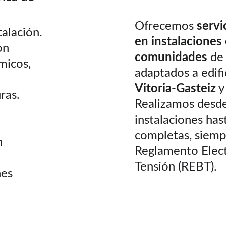
Ofrecemos
 servi
talación.
en instalaciones 
on 
comunidades 
de 
micos, 
adaptados a edifi
Vitoria-Gasteiz
 y
ras.
Realizamos desde
instalaciones has
completas, siemp
n 
Reglamento Elect
Tensión (REBT).
es 