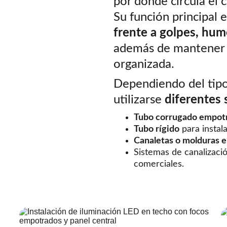
por donde circula el c
Su función principal e
frente a golpes, hum
además de mantener u
organizada.
Dependiendo del tipo
utilizarse 
diferentes 
Tubo corrugado empot
Tubo rígido
 para insta
Canaletas o molduras e
Sistemas de canalizació
comerciales.