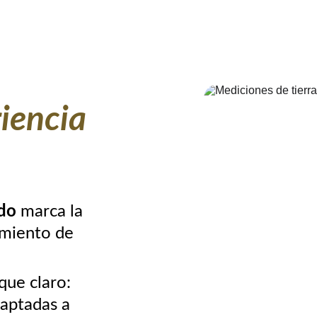
iencia 
do 
marca la 
imiento de 
que claro: 
daptadas a 