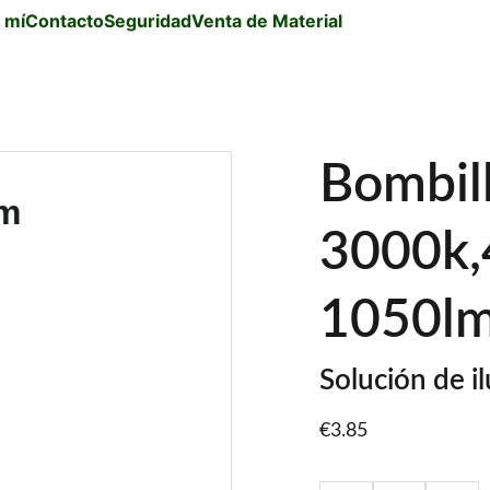
 mí
Contacto
Seguridad
Venta de Material
Bombil
3000k,
1050l
Solución de i
€3.85